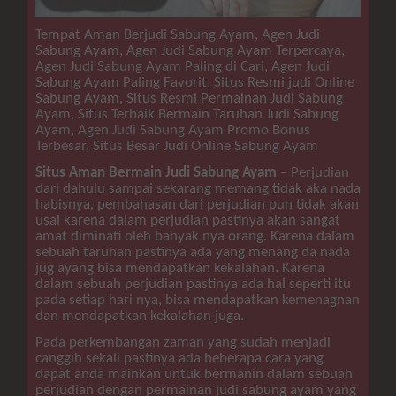
Tempat Aman Berjudi Sabung Ayam, Agen Judi
Sabung Ayam, Agen Judi Sabung Ayam Terpercaya,
Agen Judi Sabung Ayam Paling di Cari, Agen Judi
Sabung Ayam Paling Favorit, Situs Resmi judi Online
Sabung Ayam, Situs Resmi Permainan Judi Sabung
Ayam, Situs Terbaik Bermain Taruhan Judi Sabung
Ayam, Agen Judi Sabung Ayam Promo Bonus
Terbesar, Situs Besar Judi Online Sabung Ayam
Situs Aman Bermain Judi Sabung Ayam
– Perjudian
dari dahulu sampai sekarang memang tidak aka nada
habisnya, pembahasan dari perjudian pun tidak akan
usai karena dalam perjudian pastinya akan sangat
amat diminati oleh banyak nya orang. Karena dalam
sebuah taruhan pastinya ada yang menang da nada
jug ayang bisa mendapatkan kekalahan. Karena
dalam sebuah perjudian pastinya ada hal seperti itu
pada setiap hari nya, bisa mendapatkan kemenagnan
dan mendapatkan kekalahan juga.
Pada perkembangan zaman yang sudah menjadi
canggih sekali pastinya ada beberapa cara yang
dapat anda mainkan untuk bermanin dalam sebuah
perjudian dengan permainan judi sabung ayam yang