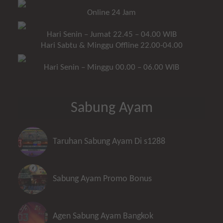
Online 24 Jam
Hari Senin – Jumat 22.45 – 04.00 WIB
Hari Sabtu & Minggu Offline 22.00-04.00
Hari Senin – Minggu 00.00 – 06.00 WIB
Sabung Ayam
Taruhan Sabung Ayam Di s1288
Sabung Ayam Promo Bonus
Agen Sabung Ayam Bangkok