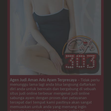
Agen Judi Aman Adu Ayam Terprecaya
– Tidak perlu
menunggu lama lagi anda bisa langsung daftarkan
diri anda untuk bermain dan bergabung di sebuah
situs judi online terbesar mengenai judi online
sabunga ayam dengan proses dan pelayanan
tercepat dari tempat kami pastinya akan sangat
memuaskan untuk anda yang memang ingin