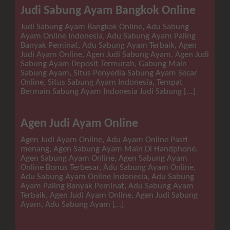
Judi Sabung Ayam Bangkok Online
Judi Sabung Ayam Bangkok Online, Adu Sabung
Ayam Online Indonesia, Adu Sabung Ayam Paling
Banyak Peminat, Adu Sabung Ayam Terbaik, Agen
Judi Ayam Online, Agen Judi Sabung Ayam, Agen Judi
Sabung Ayam Deposit Termurah, Gabung Main
Sabung Ayam, Situs Penyedia Sabung Ayam Secar
Online, Situs Sabung Ayam Indonesia, Tempat
Bermain Sabung Ayam Indonesia Judi Sabung […]
Agen Judi Ayam Online
Agen Judi Ayam Online, Adu Ayam Online Pasti
menang, Agen Sabung Ayam Main Di Handphone,
Agen Sabung Ayam Online, Agen Sabung Ayam
Online Bonus Terbesar, Adu Sabung Ayam Online,
Adu Sabung Ayam Online Indonesia, Adu Sabung
Ayam Paling Banyak Peminat, Adu Sabung Ayam
Terbaik, Agen Judi Ayam Online, Agen Judi Sabung
Ayam, Adu Sabung Ayam […]