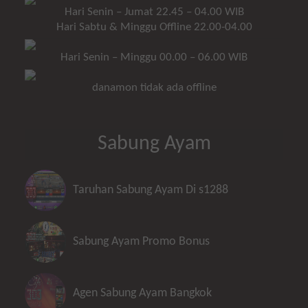
Hari Senin – Jumat 22.45 – 04.00 WIB
Hari Sabtu & Minggu Offline 22.00-04.00
Hari Senin – Minggu 00.00 – 06.00 WIB
danamon tidak ada offline
Sabung Ayam
Taruhan Sabung Ayam Di s1288
Sabung Ayam Promo Bonus
Agen Sabung Ayam Bangkok