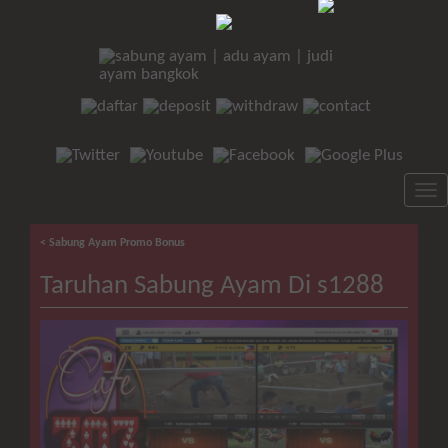
Tog
nav
<
Sabung Ayam Promo Bonus
Taruhan Sabung Ayam Di s1288