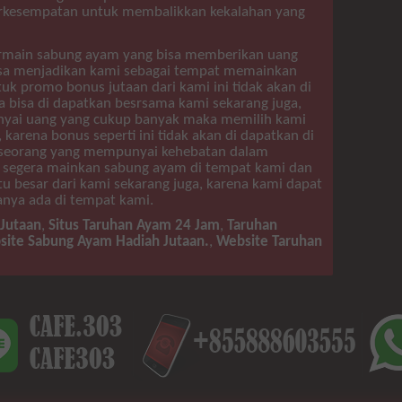
erkesempatan untuk membalikkan kekalahan yang
ermain sabung ayam yang bisa memberikan uang
isa menjadikan kami sebagai tempat memainkan
uk promo bonus jutaan dari kami ini tidak akan di
a bisa di dapatkan besrsama kami sekarang juga,
unyai uang yang cukup banyak maka memilih kami
 karena bonus seperti ini tidak akan di dapatkan di
ah seorang yang mempunyai kehebatan dalam
 segera mainkan sabung ayam di tempat kami dan
 besar dari kami sekarang juga, karena kami dapat
anya ada di tempat kami.
Jutaan
,
Situs Taruhan Ayam 24 Jam
,
Taruhan
site Sabung Ayam Hadiah Jutaan.
,
Website Taruhan