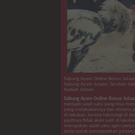
Sabung Ayam Online Bonus Jutaan
Sabung Ayam Jutaan, Taruhan Sa
Hadiah Jutaan.
Sabung Ayam Online Bonus Jutaa
menjadi salah satu yang bisa men
yang melakukannya dan dimana pe
di lakukan, karena teknologi di 
pastinya tidak akan sulit di laku
merupakan salah satu agen perjud
anda untuk mendapatkan jutaan d