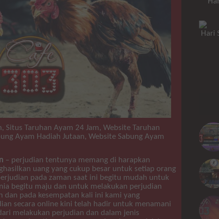
Har
Hari
, Situs Taruhan Ayam 24 Jam, Website Taruhan
bung Ayam Hadiah Jutaan, Website Sabung Ayam
n
– perjudian tentunya memang di harapkan
ghasilkan uang yang cukup besar untuk setiap orang
rjudian pada zaman saat ini begitu mudah untuk
dunia begitu maju dan untuk melakukan perjudian
kan dan pada kesempatan kali ini kami yang
ian secara online kini telah hadir untuk menamani
ari melakukan perjudian dan dalam jenis