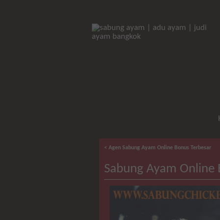
<
Agen Sabung Ayam Online Bonus Terbesar
Sabung Ayam Online 