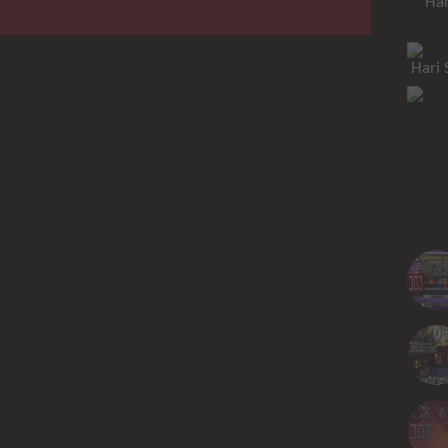
Har
Hari