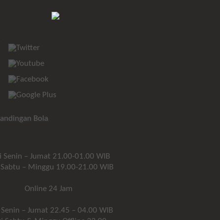
tandingan Bola
i Senin – Jumat 21.00-01.00 WIB
 Sabtu – Minggu 19.00-21.00 WIB
Online 24 Jam
 Senin – Jumat 22.45 – 04.00 WIB