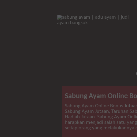
Sabung Ayam Online Bo
Sabung Ayam Online Bonus Jutaan
Sabung Ayam Jutaan, Taruhan Sa
Hadiah Jutaan. Sabung Ayam Onli
harapkan menjadi salah satu yan
setiap orang yang melakukannya 