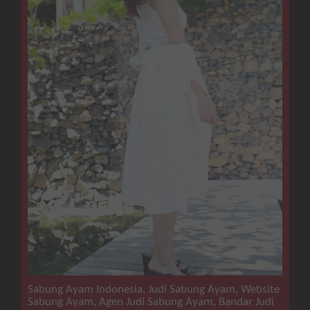
Sabung Ayam Indonesia, Judi Sabung Ayam, Website
Sabung Ayam, Agen Judi Sabung Ayam, Bandar Judi