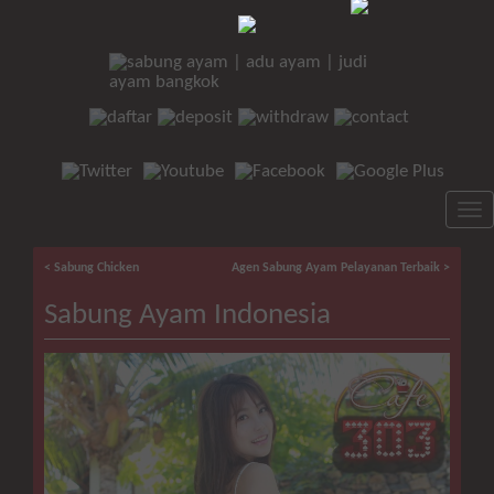
Tog
nav
<
Sabung Chicken
Agen Sabung Ayam Pelayanan Terbaik
>
Sabung Ayam Indonesia