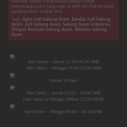
member dalam menentukan pilihan untuk
memasang ayam yang ingin di pilih dan hal tersebut
pastinya akan sangat seru.
Tags:
Agen Judi Sabung Ayam
,
Bandar Judi Sabung
Ayam
,
Judi Sabung Ayam
,
Sabung Ayam Indonesia
,
Tempat Bermain Sabung Ayam
,
Website Sabung
Ayam
Hari Senin – Jumat 21.00-01.00 WIB
Hari Sabtu – Minggu 19.00-21.00 WIB
Online 24 Jam
Hari Senin – Jumat 22.45 – 04.00 WIB
Hari Sabtu & Minggu Offline 22.00-04.00
Hari Senin – Minggu 00.00 – 06.00 WIB