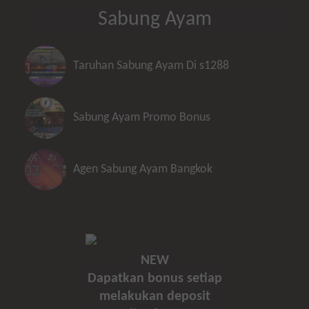
Sabung Ayam
Taruhan Sabung Ayam Di s1288
Sabung Ayam Promo Bonus
Agen Sabung Ayam Bangkok
NEW
Dapatkan bonus setiap
melakukan deposit