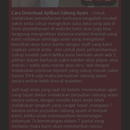
Cara Download Aplikasi Sabung Ayam
– Untuk
melakukan pendaftaraan tentunya sangatlah mudah
yakni anda cukup mengisikan data data yang ada di
form pendaftaraan di website kami atau juga bisa
langsung mengisikkan datanya melalui livechat yang
kami sediakan sehingga anda yang mengalami
kesulitan akan kami bantu dengan staff yang kami
siapkan untuk anda, dan untuk jenis pertaruhannya
cukup mudah yakni ketika anda bermain akan ada 2
pilihan dalam bertaruh yakni banker atau player atau
meron / walla atau merah atau biru. Jadi dengan
melakukan minimal deposit yang cukup murah yakni
hanya 50rb saja maka permainan sabung ayam
secara online telah bisa di mainkan.
Jadi bagi anda yang saat ini belum menemukan agen
yang tepat dalam melakukan perjudian sabung ayam
secara online, dengan mmilih kami anda telah
melakukan langkah yang sangat tepat, mengapa ?
karena untuk perjudian sabung ayam di tempat
kami, ketika anda mendapatkan kemenangan
sebanyak 7x kemenangan dalam 7 partai yang
berbeda maka kami akan memberikan bonus