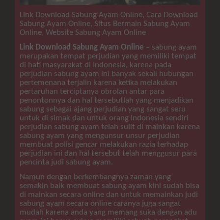
Link Download Sabung Ayam Online, Cara Download
Sabung Ayam Online, Situs Bermain Sabung Ayam
Online, Website Sabung Ayam Online
Link Download Sabung Ayam Online
– sabung ayam
merupakan tempat perjudian yang memiliki tempat
di hati masyarakat di Indonesia, karena pada
perjudian sabung ayam ini banyak sekali hubungan
pertemenana terjalin karena ketika melakukan
pertaruhan terciptanya obrolan antar para
penontonnya dan hal tersebutlah yang menjadikan
sabung sebagai ajang perjudian yang sangat seru
untuk di simak dan untuk orang Indonesia sendiri
perjudian sabung ayam telah sulit di mainkan karena
sabung ayam yang mengunsur unsur perjudian
membuat polisi gencar melakukan razia terhadap
perjudian ini dan hal tersebut telah menggusur para
pencinta judi sabung ayam.
Namun dengan berkembangnya zaman yang
semakin baik membuat sabung ayam kini sudah bisa
di mainkan secara online dan untuk memainkan judi
sabung ayam secara online caranya juga sangat
mudah karena anda yang memang suka dengan adu