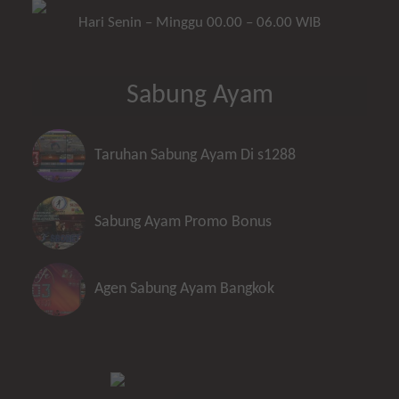
Hari Senin – Minggu 00.00 – 06.00 WIB
Sabung Ayam
Taruhan Sabung Ayam Di s1288
Sabung Ayam Promo Bonus
Agen Sabung Ayam Bangkok