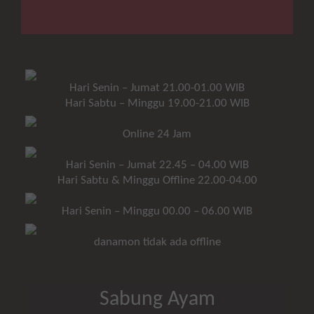
Hari Senin – Jumat 21.00-01.00 WIB
Hari Sabtu – Minggu 19.00-21.00 WIB
Online 24 Jam
Hari Senin – Jumat 22.45 – 04.00 WIB
Hari Sabtu & Minggu Offline 22.00-04.00
Hari Senin – Minggu 00.00 – 06.00 WIB
danamon tidak ada offline
Sabung Ayam