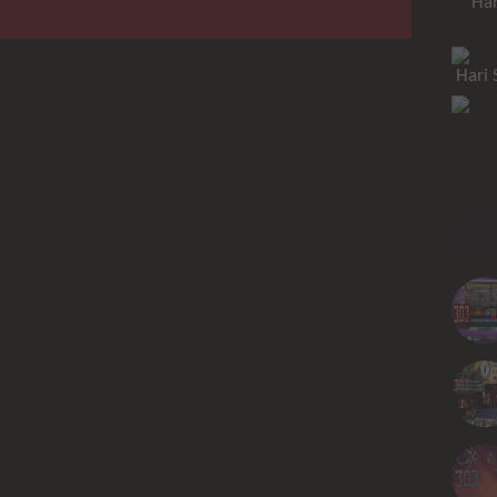
Har
Hari