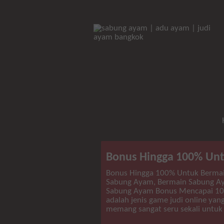
Bonus Hingga 100% Un
Bonus Hingga 100% Untuk Bermai
Sabung Ayam, Bermain Sabung Aya
Sabung Ayam Bonus Mencapai 10
adalah jenis game judi online yan
memang sangat seru sekali untuk