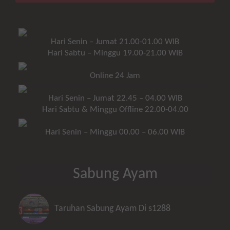
Hari Senin – Jumat 21.00-01.00 WIB
Hari Sabtu – Minggu 19.00-21.00 WIB
Online 24 Jam
Hari Senin – Jumat 22.45 – 04.00 WIB
Hari Sabtu & Minggu Offline 22.00-04.00
Hari Senin – Minggu 00.00 – 06.00 WIB
Sabung Ayam
Taruhan Sabung Ayam Di s1288