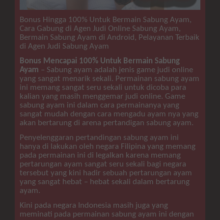
Bonus Hingga 100% Untuk Bermain Sabung Ayam,
Cara Gabung di Agen Judi Online Sabung Ayam,
Bermain Sabung Ayam di Android, Pelayanan Terbaik
di Agen Judi Sabung Ayam
Bonus Mencapai 100% Untuk Bermain Sabung
Ayam
– Sabung ayam adalah jenis game judi online
yang sangat menarik sekali. Permainan sabung ayam
ini memang sangat seru sekali untuk dicoba para
kalian yang masih menggemar judi online. Game
sabung ayam ini dalam cara permainanya yang
sangat mudah dengan cara mengadu ayam nya yang
akan bertarung di arena pertandigan sabung ayam.
Penyelenggaran pertandingan sabung ayam ini
hanya di lakukan oleh negara Filipina yang memang
pada permainan ini di legalkan karena memang
pertarungan ayam sangat seru sekali bagi negara
tersebut yang kini hadir sebuah pertarungan ayam
yang sangat hebat – hebat sekali dalam bertarung
ayam.
Kini pada negara Indonesia masih juga yang
meminati pada permainan sabung ayam ini dengan