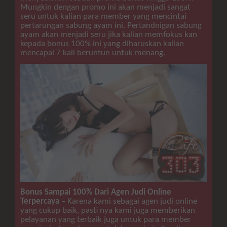
Mungkin dengan promo ini akan menjadi sangat
seru untuk kalian para member yang mencintai
pertarungan sabung ayam ini. Pertandnigan sabung
ayam akan menjadi seru jika kalian memfokus kan
kepada bonus 100% ini yang diharuskan kalian
mencapai 7 kali beruntun untuk menang.
Bonus Sampai 100% Dari Agen Judi Online
Terpercaya
– Karena kami sebagai agen judi online
yang cukup baik, pasti nya kami juga memberikan
pelayanan yang terbaik juga untuk para member