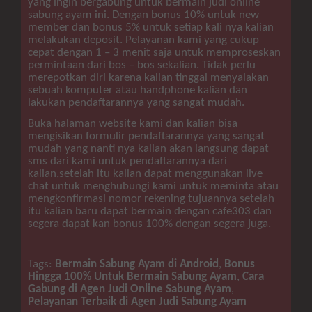
yang ingin bergabung untuk bermain judi online
sabung ayam ini. Dengan bonus 10% untuk new
member dan bonus 5% untuk setiap kali nya kalian
melakukan deposit. Pelayanan kami yang cukup
cepat dengan 1 – 3 menit saja untuk memproseskan
permintaan dari bos – bos sekalian. Tidak perlu
merepotkan diri karena kalian tinggal menyalakan
sebuah komputer atau handphone kalian dan
lakukan pendaftarannya yang sangat mudah.
Buka halaman website kami dan kalian bisa
mengisikan formulir pendaftarannya yang sangat
mudah yang nanti nya kalian akan langsung dapat
sms dari kami untuk pendaftarannya dari
kalian,setelah itu kalian dapat menggunakan live
chat untuk menghubungi kami untuk meminta atau
mengkonfirmasi nomor rekening tujuannya setelah
itu kalian baru dapat bermain dengan cafe303 dan
segera dapat kan bonus 100% dengan segera juga.
Tags:
Bermain Sabung Ayam di Android
,
Bonus
Hingga 100% Untuk Bermain Sabung Ayam
,
Cara
Gabung di Agen Judi Online Sabung Ayam
,
Pelayanan Terbaik di Agen Judi Sabung Ayam