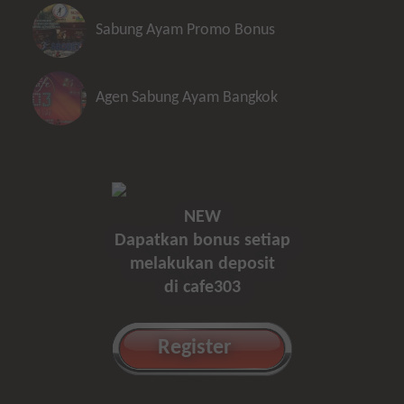
Sabung Ayam Promo Bonus
Agen Sabung Ayam Bangkok
NEW
Dapatkan bonus setiap
melakukan deposit
di cafe303
Register