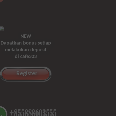
NEW
Dapatkan bonus setiap
melakukan deposit
di cafe303
Register