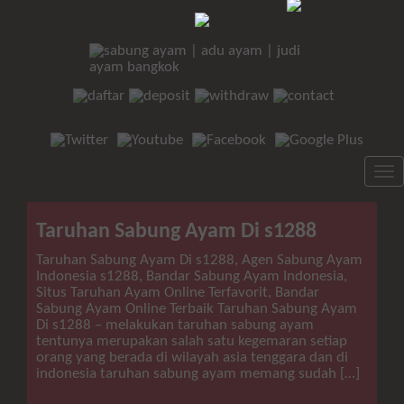
Tog
nav
Taruhan Sabung Ayam Di s1288
Taruhan Sabung Ayam Di s1288, Agen Sabung Ayam
Indonesia s1288, Bandar Sabung Ayam Indonesia,
Situs Taruhan Ayam Online Terfavorit, Bandar
Sabung Ayam Online Terbaik Taruhan Sabung Ayam
Di s1288 – melakukan taruhan sabung ayam
tentunya merupakan salah satu kegemaran setiap
orang yang berada di wilayah asia tenggara dan di
indonesia taruhan sabung ayam memang sudah […]