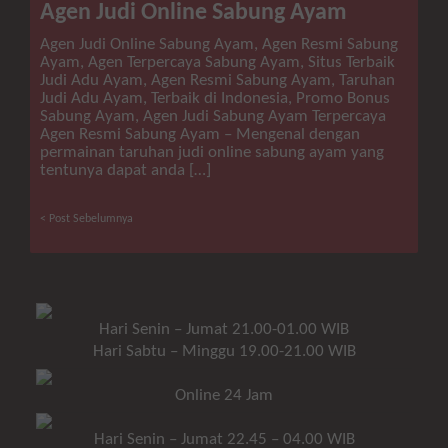
Agen Judi Online Sabung Ayam
Agen Judi Online Sabung Ayam, Agen Resmi Sabung
Ayam, Agen Terpercaya Sabung Ayam, Situs Terbaik
Judi Adu Ayam, Agen Resmi Sabung Ayam, Taruhan
Judi Adu Ayam, Terbaik di Indonesia, Promo Bonus
Sabung Ayam, Agen Judi Sabung Ayam Terpercaya
Agen Resmi Sabung Ayam – Mengenal dengan
permainan taruhan judi online sabung ayam yang
tentunya dapat anda […]
< Post Sebelumnya
Hari Senin – Jumat 21.00-01.00 WIB
Hari Sabtu – Minggu 19.00-21.00 WIB
Online 24 Jam
Hari Senin – Jumat 22.45 – 04.00 WIB