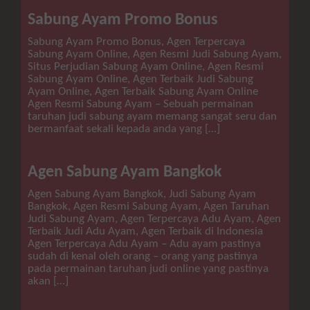
Sabung Ayam Promo Bonus
Sabung Ayam Promo Bonus, Agen Terpercaya
Sabung Ayam Online, Agen Resmi Judi Sabung Ayam,
Situs Perjudian Sabung Ayam Online, Agen Resmi
Sabung Ayam Online, Agen Terbaik Judi Sabung
Ayam Online, Agen Terbaik Sabung Ayam Online
Agen Resmi Sabung Ayam – Sebuah permainan
taruhan judi sabung ayam memang sangat seru dan
bermanfaat sekali kepada anda yang […]
Agen Sabung Ayam Bangkok
Agen Sabung Ayam Bangkok, Judi Sabung Ayam
Bangkok, Agen Resmi Sabung Ayam, Agen Taruhan
Judi Sabung Ayam, Agen Terpercaya Adu Ayam, Agen
Terbaik Judi Adu Ayam, Agen Terbaik di Indonesia
Agen Terpercaya Adu Ayam – Adu ayam pastinya
sudah di kenal oleh orang – orang yang pastinya
pada permainan taruhan judi online yang pastinya
akan […]