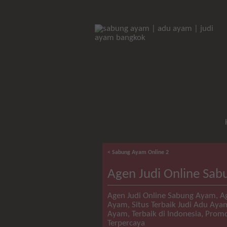
<
Sabung Ayam Online 2
Agen Judi Online Sa
Agen Judi Online Sabung Ayam, A
Ayam, Situs Terbaik Judi Adu Ay
Ayam, Terbaik di Indonesia, Pro
Terpercaya