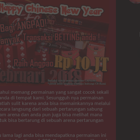
etahui memang permainan yang sangat cocok sekali
i anda di tempat kami. Sesungguh nya permainan
tlah sulit karena anda bisa memainkannya melalui
secara langsung dari sebuah pertarungan sabung
lam arena dan anda pun juga bisa melihat mana
uk bisa bertarung di sebuah arena pertarungan
gu lama lagi anda bisa mendapatkna permainan ini