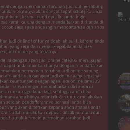
Har
enal dengan permainan taruhan judi online sabung
inkan tentunya akan sangat tepat sekal jika anda
epat kami, karena nanti nya jika anda ingin
Hari
pat kami, karena dengan mendaftarkan diri anda di
cocok sekali jika anda ingin mendaftarkan diri anda
n judi online tentunya tidak lah sulit, karena anda
han yang seru dan menarik apabila anda bisa
en judi online yang tepatnya.
da ini dengan agen judi online cafe303 merupakan
unya dapat anda mainkan hanya dengan mendaftarkan
memainkan permainan taruhan judi online sabung
 diri anda dengan agen judi online yang tepatnya
tkan keuntungan dengan agen judi online cafe303
anda, hanya dengan mendaftarkan diri anda di
perlu menunggu lama lagi, sehingga anda bisa
dimana anda hanya memerlukan untuk melakukan
an setelah pendaftarannya berhasil anda bisa
t yang akan diberikan kepada anda apabila anda
 dan sudah melakukan deposit untuk perdana dan
eposit utnuk bermain permainan taruhan judi