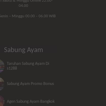
i Sabtu & Minggu Offline 22.00-
04.00
 Senin – Minggu 00.00 – 06.00 WIB
Sabung Ayam
Taruhan Sabung Ayam Di
s1288
Sabung Ayam Promo Bonus
Agen Sabung Ayam Bangkok