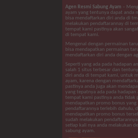
Agen Resmi Sabung Ayam
– Meng
ayam yang tentunya dapat anda ma
bisa mendaftarkan diri anda di tm
melakukan pendaftarannay di tem
tempat kami pastinya akan sangat 
di tempat kami.
Mengenal dengan permainan taruha
bisa mendapatkan permainan taru
mendaftarkan diri anda dengan ag
Seperti yang ada pada hadapan an
salah 1 situs terbesar dan tent
diri anda di tempat kami, untuk 
ayam, karena dengan mendaftarkan
pastinya anda juga akan mendapa
yang tepatnya ada pada hadapan 
tempat kami pastinya anda tidak 
mendapatkan promo bonus yang 
pendaftarannya terlebih dahulu, d
mendapatkan promo bonus tersebu
sudah melakukan pendaftarannya
setiap kali nya anda melakukan d
sabung ayam.