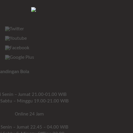
tandingan Bola
i Senin – Jumat 21.00-01.00 WIB
 Sabtu – Minggu 19.00-21.00 WIB
Online 24 Jam
 Senin – Jumat 22.45 – 04.00 WIB