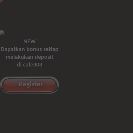
NEW
Dapatkan bonus setiap
melakukan deposit
di cafe303
Register