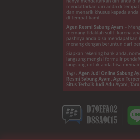
hanya mendaftarkan diri anda di a
mendaftarkan diri anda di tempa
dan menarik khusus kepada anda
di tempat kami.
Agen Resmi Sabung Ayam
– Menge
memang tidaklah sulit, karena ap
pastinya anda bisa mendapatkan k
menang dengan beruntun dari per
Siapkan rekening bank anda, nomo
langsung mengisi formulir pendaf
langsung untuk anda bisa memain
Tags:
Agen Judi Online Sabung A
Resmi Sabung Ayam
,
Agen Terpe
Situs Terbaik Judi Adu Ayam
,
Taru