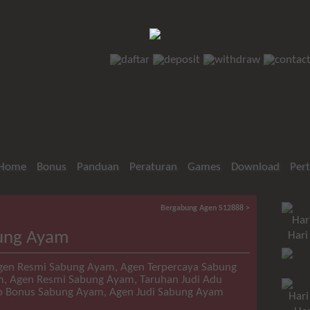
Home
Bonus
Panduan
Peraturan
Games
Download
Per
Bergabung Agen S12888
>
Har
bung Ayam
Hari
gen Resmi Sabung Ayam, Agen Terpercaya Sabung
am, Agen Resmi Sabung Ayam, Taruhan Judi Adu
mo Bonus Sabung Ayam, Agen Judi Sabung Ayam
Hari