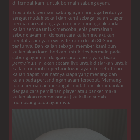
di tempat kami untuk bermain sabung ayam.
Tips untuk bermain sabung ayam ini juga tentunya
sangat mudah sekali dan kami sebagai salah 1 agen
permainan sabung ayam ini ingin mengajak anda
kalian semua untuk mencoba jenis permainan
sabung ayam ini dengan cara kalian melakukan
pendaftarannya di website kami di café303 ini
tentunya. Dan kalian sebagai member kami pun
kalian akan kami berikan untuk tips bermain pada
sabung ayam ini dengan cara seperti yang biasa
permainan
ini akan secara live untuk disiarkan untuk
kalian menonton pertandingan ayam tersebut dan
kalian dapat melihatnya siapa yang menang dan
kalah pada pertandingan ayam tersebut. Memang
pada permainan ini sangat mudah untuk dimainkan
dengan cara pemilihan player atau banker maka
kalian akan menontonnya jika kalian sudah
memasang pada ayamnya.