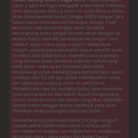
Bonus Sabung Ayam Hingga 100%
– Kami sebagai
salah 1 agen ini ingin mengajak anda untuk mencoba
jenis permainan sabung ayam ini yang dimana kalian
akan mendapatkan bonus hingga 100% dengan cara
kalian harus mencapai kemenangan hingga 7 kali
beruntun saat pertandingan ayam tersebut
berlangsung tentu sangat mudah sekali dengan car
akalian harus memilih permainan ini dengan cara
melihat ayam mana yang menurut kalian kuat
dengan pasararnnya dan kalian dapat memiih ayam
tersebut dan kalian harus memilih pada ayamnya
yang dimana ayam tersebut memiliki tubuh yang
lebih besar maka ayam tersebut akan lebih
berpeluang untuk menang pada pertandingan ayam
tersebut dan itu lah tips untuk mendapatkan uang
dari permainan sabung ayam di cafe303 ini.
Mungkin dari tips ini mungkin kalian akan mencoba
jenis permainan ini dan kalian dapat mengundang
teman anda da nada lagi bonus yang akan diberikan
kepada kalian dengan bonus cashback yang akan
diberikan ketika hitungan pada hari senin.
Pendaftarannya pada permainan ini juga sungguh
mudah untuk kalian coba untuk mainkan jenis
permainan ini dengan cara kalian harus melakukan
pengisian data – data kalian dan kalian harus