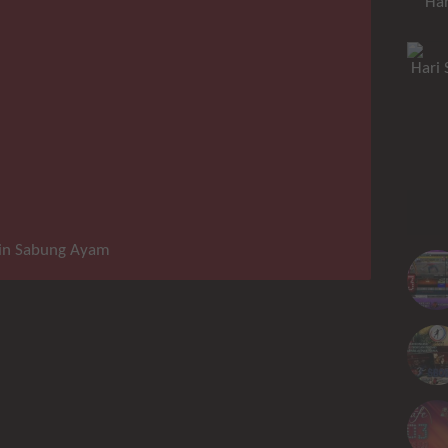
Har
Hari
in Sabung Ayam