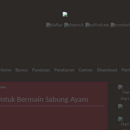
Home
Bonus
Panduan
Peraturan
Games
Download
Per
Ayam
Har
Untuk Bermain Sabung Ayam
Hari
Hari