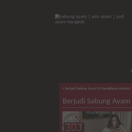
<
Berjudi Sabung Ayam Di Handphone Android
Berjudi Sabung Ayam