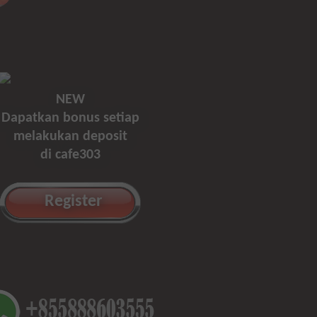
NEW
Dapatkan bonus setiap
melakukan deposit
di cafe303
Register