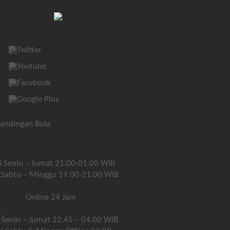
tandingan Bola
i Senin – Jumat 21.00-01.00 WIB
 Sabtu – Minggu 19.00-21.00 WIB
Online 24 Jam
 Senin – Jumat 22.45 – 04.00 WIB