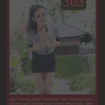
Agen Sabung Ayam Terpopuler, Agen Sabung Ayam
Online, Agen Sabung Ayam Online Terpercaya, Agen