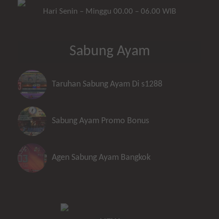
Hari Senin – Minggu 00.00 – 06.00 WIB
Sabung Ayam
Taruhan Sabung Ayam Di s1288
Sabung Ayam Promo Bonus
Agen Sabung Ayam Bangkok