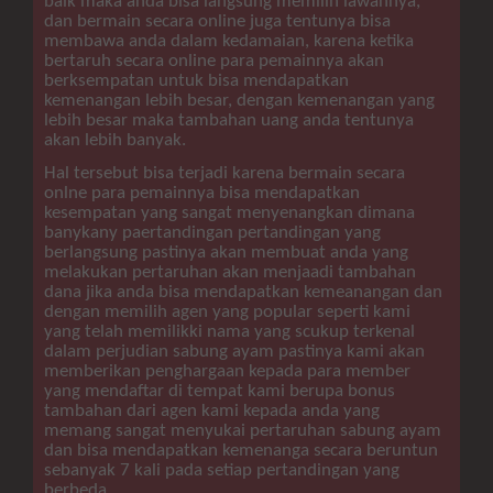
baik maka anda bisa langsung memilih lawannya,
dan bermain secara online juga tentunya bisa
membawa anda dalam kedamaian, karena ketika
bertaruh secara online para pemainnya akan
berksempatan untuk bisa mendapatkan
kemenangan lebih besar, dengan kemenangan yang
lebih besar maka tambahan uang anda tentunya
akan lebih banyak.
Hal tersebut bisa terjadi karena bermain secara
onlne para pemainnya bisa mendapatkan
kesempatan yang sangat menyenangkan dimana
banykany paertandingan pertandingan yang
berlangsung pastinya akan membuat anda yang
melakukan pertaruhan akan menjaadi tambahan
dana jika anda bisa mendapatkan kemeanangan dan
dengan memilih agen yang popular seperti kami
yang telah memilikki nama yang scukup terkenal
dalam perjudian sabung ayam pastinya kami akan
memberikan penghargaan kepada para member
yang mendaftar di tempat kami berupa bonus
tambahan dari agen kami kepada anda yang
memang sangat menyukai pertaruhan sabung ayam
dan bisa mendapatkan kemenanga secara beruntun
sebanyak 7 kali pada setiap pertandingan yang
berbeda.