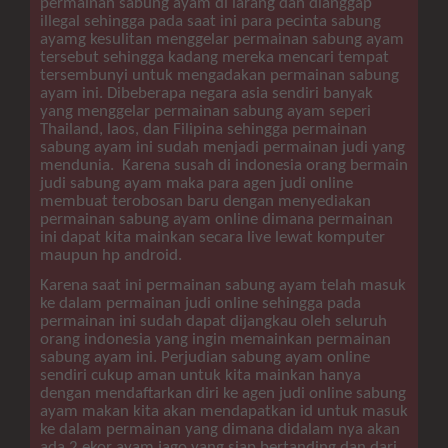
permainan sabung ayam di larang dan dianggap
illegal sehingga pada saat ini para pecinta sabung
ayamg kesulitan menggelar permainan sabung ayam
tersebut sehingga kadang mereka mencari tempat
tersembunyi untuk mengadakan permainan sabung
ayam ini. Dibeberapa negara asia sendiri banyak
yang menggelar permainan sabung ayam seperi
Thailand, laos, dan Filipina sehingga permainan
sabung ayam ini sudah menjadi permainan judi yang
mendunia. Karena susah di indonesia orang bermain
judi sabung ayam maka para agen judi online
membuat terobosan baru dengan menyediakan
permainan sabung ayam online dimana permainan
ini dapat kita mainkan secara live lewat komputer
maupun hp android.
Karena saat ini permainan sabung ayam telah masuk
ke dalam permainan judi online sehingga pada
permainan ini sudah dapat dijangkau oleh seluruh
orang indonesia yang ingin memainkan permainan
sabung ayam ini. Perjudian sabung ayam online
sendiri cukup aman untuk kita mainkan hanya
dengan mendaftarkan diri ke agen judi online sabung
ayam makan kita akan mendapatkan id untuk masuk
ke dalam permainan yang dimana didalam nya akan
ada 2 ekor ayam jago yang siap bertanding dan dari