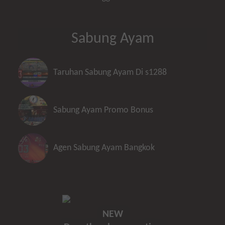
Sabung Ayam
Taruhan Sabung Ayam Di s1288
Sabung Ayam Promo Bonus
Agen Sabung Ayam Bangkok
NEW