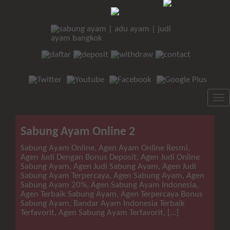
Tog
nav
Sabung Ayam Online 2
Sabung Ayam Online, Agen Ayam Online Resmi,
Agen Judi Dengan Bonus Deposit, Agen Judi Online
Sabung Ayam, Agen Judi Sabung Ayam, Agen Judi
Sabung Ayam Terpercaya, Agen Sabung Ayam, Agen
Sabung Ayam 20%, Agen Sabung Ayam Indonesia,
Agen Terbaik Sabung Ayam, Agen Terpercaya Bonus
Sabung Ayam, Bandar Ayam Indonesia Terbaik
Terfavorit, Agen Sabung Ayam Terfavorit, […]