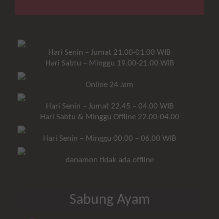
Hari Senin – Jumat 21.00-01.00 WIB
Hari Sabtu – Minggu 19.00-21.00 WIB
Online 24 Jam
Hari Senin – Jumat 22.45 – 04.00 WIB
Hari Sabtu & Minggu Offline 22.00-04.00
Hari Senin – Minggu 00.00 – 06.00 WIB
danamon tidak ada offline
Sabung Ayam