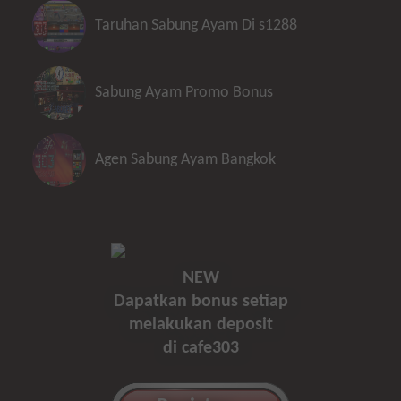
Taruhan Sabung Ayam Di s1288
Sabung Ayam Promo Bonus
Agen Sabung Ayam Bangkok
NEW
Dapatkan bonus setiap
melakukan deposit
di cafe303