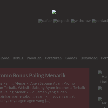
Home
Bonus
Panduan
Peraturan
Games
Download
Per
romo Bonus Paling Menarik
Har
Hari
s Paling Menarik, Agen Sabung Ayam Promo
han Terbaik, Website Sabung Ayam Indonesia Terbaik
 Paling Menarik – di jaman yang sudah
ainkan game sabung ayam kini sudah sangat
banyaknya agen agen yang […]
Hari