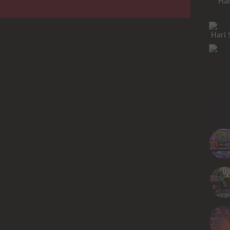
Har
Hari