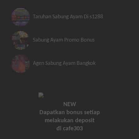
Taruhan Sabung Ayam Di s1288
Sabung Ayam Promo Bonus
Agen Sabung Ayam Bangkok
NEW
Dapatkan bonus setiap
melakukan deposit
di cafe303