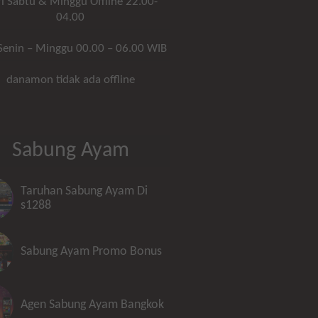
i Sabtu & Minggu Offline 22.00-
04.00
 Senin – Minggu 00.00 – 06.00 WIB
danamon tidak ada offline
Sabung Ayam
Taruhan Sabung Ayam Di
s1288
Sabung Ayam Promo Bonus
Agen Sabung Ayam Bangkok