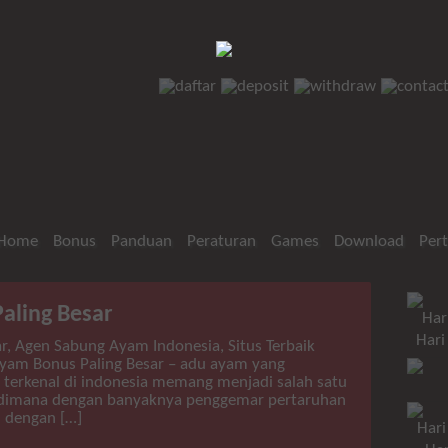
Home
Bonus
Panduan
Peraturan
Games
Download
Per
Paling Besar
Har
Hari
ar, Agen Sabung Ayam Indonesia, Situs Terbaik
Ayam Bonus Paling Besar – adu ayam yang
 terkenal di indonesia memang menjadi salah satu
n, dimana dengan banyaknya penggemar pertaruhan
l dengan […]
Hari