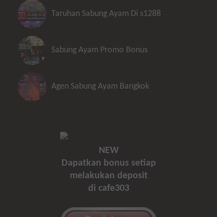
Taruhan Sabung Ayam Di s1288
Sabung Ayam Promo Bonus
Agen Sabung Ayam Bangkok
NEW
Dapatkan bonus setiap
melakukan deposit
di cafe303