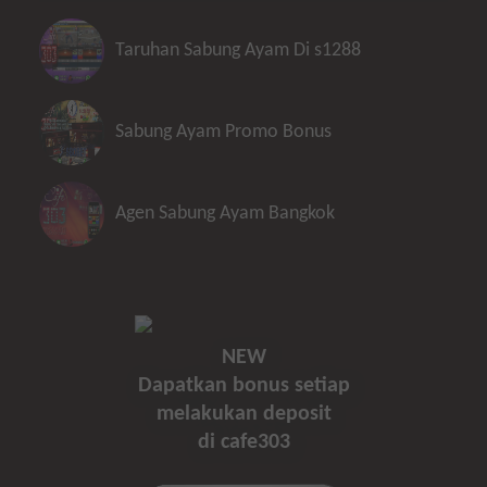
Taruhan Sabung Ayam Di s1288
Sabung Ayam Promo Bonus
Agen Sabung Ayam Bangkok
NEW
Dapatkan bonus setiap
melakukan deposit
di cafe303