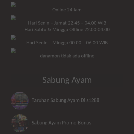
Online 24 Jam
Hari Senin – Jumat 22.45 – 04.00 WIB
Hari Sabtu & Minggu Offline 22.00-04.00
Hari Senin – Minggu 00.00 – 06.00 WIB
danamon tidak ada offline
Sabung Ayam
Taruhan Sabung Ayam Di s1288
Sabung Ayam Promo Bonus