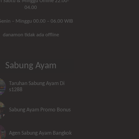
i Sabtu & Minggu Offline 22.00-
04.00
 Senin – Minggu 00.00 – 06.00 WIB
danamon tidak ada offline
Sabung Ayam
Taruhan Sabung Ayam Di
s1288
Sabung Ayam Promo Bonus
Agen Sabung Ayam Bangkok