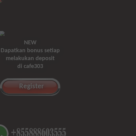
NEW
Dapatkan bonus setiap
melakukan deposit
di cafe303
Register