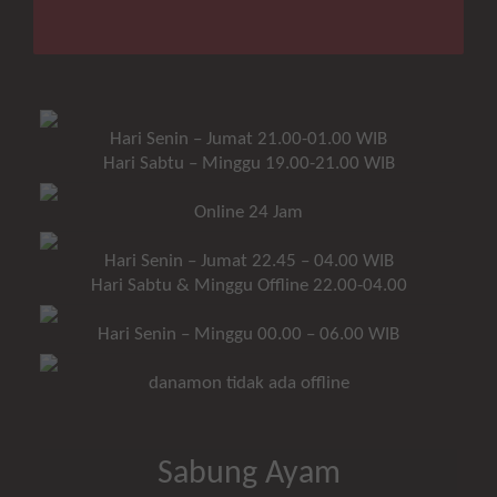
Hari Senin – Jumat 21.00-01.00 WIB
Hari Sabtu – Minggu 19.00-21.00 WIB
Online 24 Jam
Hari Senin – Jumat 22.45 – 04.00 WIB
Hari Sabtu & Minggu Offline 22.00-04.00
Hari Senin – Minggu 00.00 – 06.00 WIB
danamon tidak ada offline
Sabung Ayam