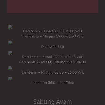
Hari Senin – Jumat 21.00-01.00 WIB
Hari Sabtu – Minggu 19.00-21.00 WIB
Online 24 Jam
Hari Senin – Jumat 22.45 – 04.00 WIB
Hari Sabtu & Minggu Offline 22.00-04.00
Hari Senin – Minggu 00.00 – 06.00 WIB
danamon tidak ada offline
Sabung Ayam