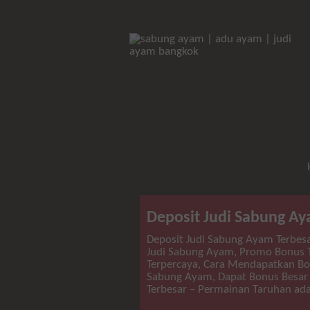
Deposit Judi Sabung Ay
Deposit Judi Sabung Ayam Terbes
Judi Sabung Ayam, Promo Bonus T
Terpercaya, Cara Mendapatkan B
Sabung Ayam, Dapat Bonus Besa
Terbesar – Permainan Taruhan ada