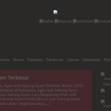
Home
Bonus
Panduan
Peraturan
Games
Download
Per
am Terbesar
Har
Hari
ar, Agen Judi Sabung Ayam Terbesar, Bonus 100%
erbesar di Indonesia, Agen Judi Sabung Ayam
onus Sabung Ayam Cara Bergabung Main Judi
r Sabung Ayam Promo Bonus Judi Sabung Ayam
lah salah 1 kegiatan yang […]
Hari