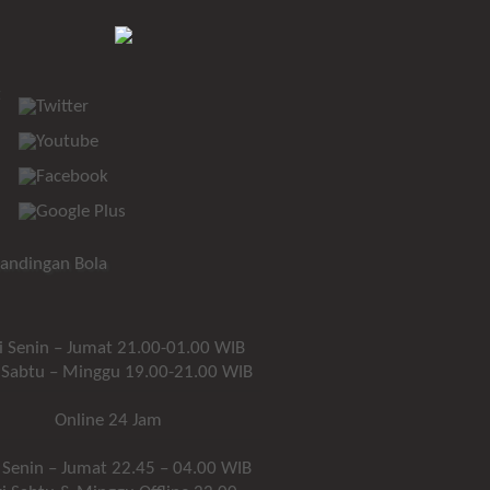
tandingan Bola
i Senin – Jumat 21.00-01.00 WIB
 Sabtu – Minggu 19.00-21.00 WIB
Online 24 Jam
 Senin – Jumat 22.45 – 04.00 WIB