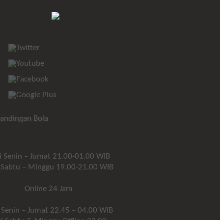
tandingan Bola
i Senin – Jumat 21.00-01.00 WIB
 Sabtu – Minggu 19.00-21.00 WIB
Online 24 Jam
 Senin – Jumat 22.45 – 04.00 WIB