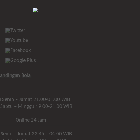
tandingan Bola
i Senin – Jumat 21.00-01.00 WIB
 Sabtu – Minggu 19.00-21.00 WIB
Online 24 Jam
 Senin – Jumat 22.45 – 04.00 WIB