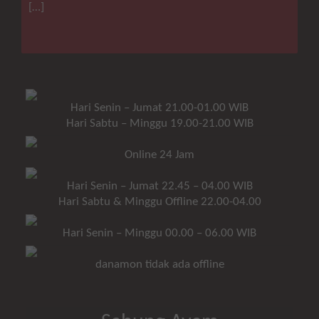
[…]
Hari Senin – Jumat 21.00-01.00 WIB
Hari Sabtu – Minggu 19.00-21.00 WIB
Online 24 Jam
Hari Senin – Jumat 22.45 – 04.00 WIB
Hari Sabtu & Minggu Offline 22.00-04.00
Hari Senin – Minggu 00.00 – 06.00 WIB
danamon tidak ada offline