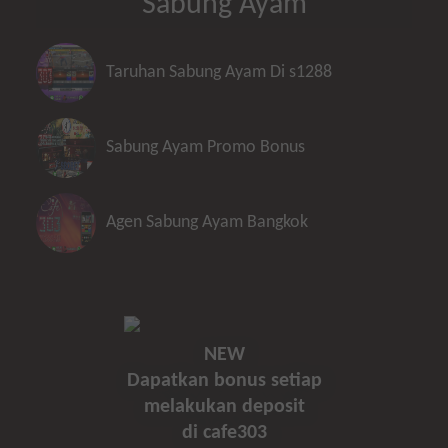
Sabung Ayam
Taruhan Sabung Ayam Di s1288
Sabung Ayam Promo Bonus
Agen Sabung Ayam Bangkok
NEW
Dapatkan bonus setiap
melakukan deposit
di cafe303