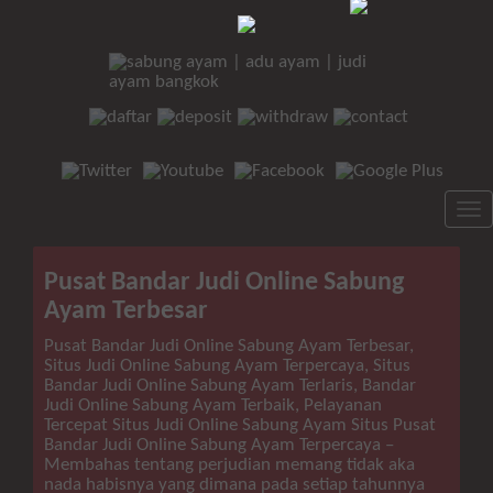
Tog
nav
Pusat Bandar Judi Online Sabung
Ayam Terbesar
Pusat Bandar Judi Online Sabung Ayam Terbesar,
Situs Judi Online Sabung Ayam Terpercaya, Situs
Bandar Judi Online Sabung Ayam Terlaris, Bandar
Judi Online Sabung Ayam Terbaik, Pelayanan
Tercepat Situs Judi Online Sabung Ayam Situs Pusat
Bandar Judi Online Sabung Ayam Terpercaya –
Membahas tentang perjudian memang tidak aka
nada habisnya yang dimana pada setiap tahunnya