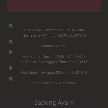
Hari Senin – Jumat 21.00-01.00 WIB
Hari Sabtu – Minggu 19.00-21.00 WIB
Online 24 Jam
Hari Senin – Jumat 22.45 – 04.00 WIB
Hari Sabtu & Minggu Offline 22.00-04.00
Hari Senin – Minggu 00.00 – 06.00 WIB
danamon tidak ada offline
Sabung Ayam