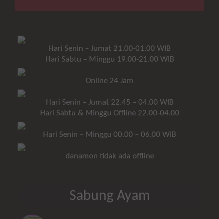
Hari Senin – Jumat 21.00-01.00 WIB
Hari Sabtu – Minggu 19.00-21.00 WIB
Online 24 Jam
Hari Senin – Jumat 22.45 – 04.00 WIB
Hari Sabtu & Minggu Offline 22.00-04.00
Hari Senin – Minggu 00.00 – 06.00 WIB
danamon tidak ada offline
Sabung Ayam