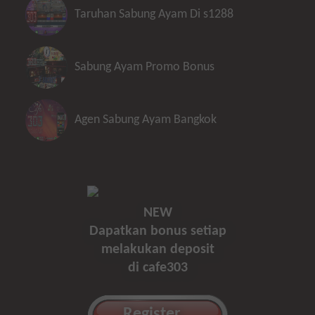
Taruhan Sabung Ayam Di s1288
Sabung Ayam Promo Bonus
Agen Sabung Ayam Bangkok
NEW
Dapatkan bonus setiap
melakukan deposit
di cafe303
Register