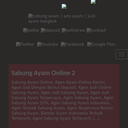
Tog
nav
Sabung Ayam Online 2
Sabung Ayam Online, Agen Ayam Online Resmi,
Agen Judi Dengan Bonus Deposit, Agen Judi Online
Sabung Ayam, Agen Judi Sabung Ayam, Agen Judi
Sabung Ayam Terpercaya, Agen Sabung Ayam, Agen
Sabung Ayam 20%, Agen Sabung Ayam Indonesia,
Agen Terbaik Sabung Ayam, Agen Terpercaya Bonus
Sabung Ayam, Bandar Ayam Indonesia Terbaik
Terfavorit, Agen Sabung Ayam Terfavorit, […]