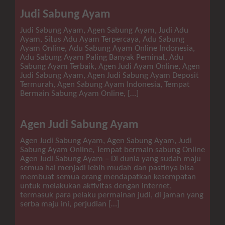
Judi Sabung Ayam
Judi Sabung Ayam, Agen Sabung Ayam, Judi Adu
Ayam, Situs Adu Ayam Terpercaya, Adu Sabung
Ayam Online, Adu Sabung Ayam Online Indonesia,
Adu Sabung Ayam Paling Banyak Peminat, Adu
Sabung Ayam Terbaik, Agen Judi Ayam Online, Agen
Judi Sabung Ayam, Agen Judi Sabung Ayam Deposit
Termurah, Agen Sabung Ayam Indonesia, Tempat
Bermain Sabung Ayam Online, […]
Agen Judi Sabung Ayam
Agen Judi Sabung Ayam, Agen Sabung Ayam, Judi
Sabung Ayam Online, Tempat bermain sabung Online
Agen Judi Sabung Ayam – Di dunia yang sudah maju
semua hal menjadi lebih mudah dan pastinya bisa
membuat semua orang mendapatkan kesempatan
untuk melakukan aktivitas dengan internet,
termasuk para pelaku permainan judi, di jaman yang
serba maju ini, perjudian […]