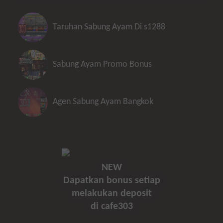
Taruhan Sabung Ayam Di s1288
Sabung Ayam Promo Bonus
Agen Sabung Ayam Bangkok
NEW
Dapatkan bonus setiap
melakukan deposit
di cafe303