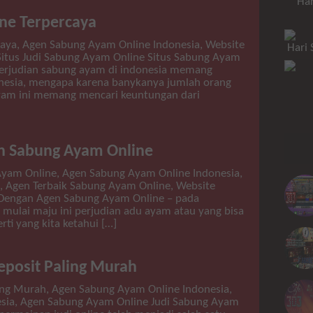
Har
ne Terpercaya
caya, Agen Sabung Ayam Online Indonesia, Website
Hari
Situs Judi Sabung Ayam Online Situs Sabung Ayam
erjudian sabung ayam di indonesia memang
donesia, mengapa karena banykanya jumlah orang
am ini memang mencari keuntungan dari
n Sabung Ayam Online
yam Online, Agen Sabung Ayam Online Indonesia,
, Agen Terbaik Sabung Ayam Online, Website
 Dengan Agen Sabung Ayam Online – pada
ulai maju ini perjudian adu ayam atau yang bisa
rti yang kita ketahui […]
posit Paling Murah
ng Murah, Agen Sabung Ayam Online Indonesia,
esia, Agen Sabung Ayam Online Judi Sabung Ayam