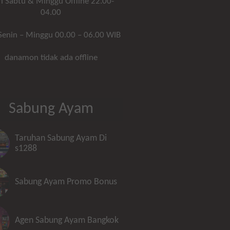
i Sabtu & Minggu Offline 22.00-
04.00
 Senin – Minggu 00.00 – 06.00 WIB
danamon tidak ada offline
Sabung Ayam
Taruhan Sabung Ayam Di
s1288
Sabung Ayam Promo Bonus
Agen Sabung Ayam Bangkok