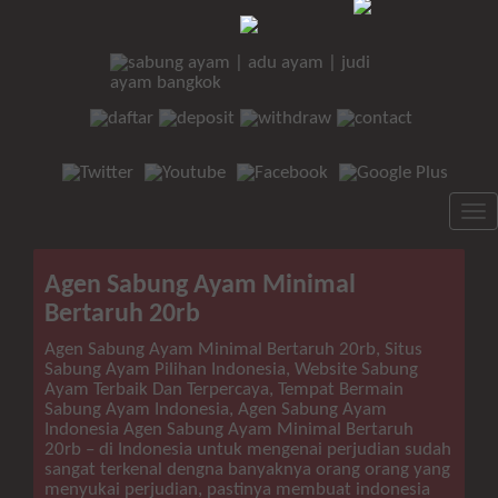
Tog
nav
Agen Sabung Ayam Minimal
Bertaruh 20rb
Agen Sabung Ayam Minimal Bertaruh 20rb, Situs
Sabung Ayam Pilihan Indonesia, Website Sabung
Ayam Terbaik Dan Terpercaya, Tempat Bermain
Sabung Ayam Indonesia, Agen Sabung Ayam
Indonesia Agen Sabung Ayam Minimal Bertaruh
20rb – di Indonesia untuk mengenai perjudian sudah
sangat terkenal dengna banyaknya orang orang yang
menyukai perjudian, pastinya membuat indonesia