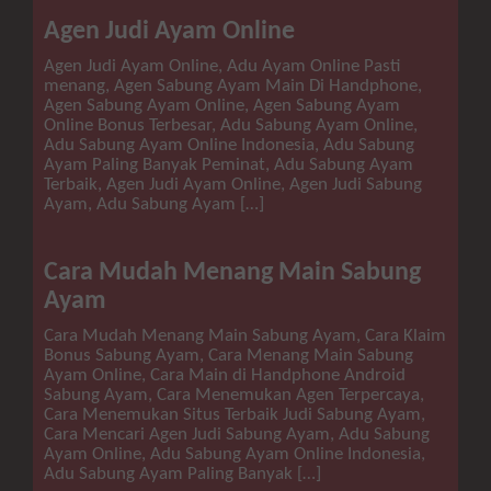
Agen Judi Ayam Online
Agen Judi Ayam Online, Adu Ayam Online Pasti
menang, Agen Sabung Ayam Main Di Handphone,
Agen Sabung Ayam Online, Agen Sabung Ayam
Online Bonus Terbesar, Adu Sabung Ayam Online,
Adu Sabung Ayam Online Indonesia, Adu Sabung
Ayam Paling Banyak Peminat, Adu Sabung Ayam
Terbaik, Agen Judi Ayam Online, Agen Judi Sabung
Ayam, Adu Sabung Ayam […]
Cara Mudah Menang Main Sabung
Ayam
Cara Mudah Menang Main Sabung Ayam, Cara Klaim
Bonus Sabung Ayam, Cara Menang Main Sabung
Ayam Online, Cara Main di Handphone Android
Sabung Ayam, Cara Menemukan Agen Terpercaya,
Cara Menemukan Situs Terbaik Judi Sabung Ayam,
Cara Mencari Agen Judi Sabung Ayam, Adu Sabung
Ayam Online, Adu Sabung Ayam Online Indonesia,
Adu Sabung Ayam Paling Banyak […]