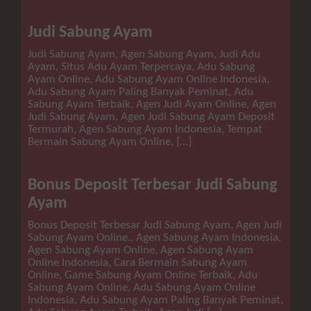
Judi Sabung Ayam
Judi Sabung Ayam, Agen Sabung Ayam, Judi Adu
Ayam, Situs Adu Ayam Terpercaya, Adu Sabung
Ayam Online, Adu Sabung Ayam Online Indonesia,
Adu Sabung Ayam Paling Banyak Peminat, Adu
Sabung Ayam Terbaik, Agen Judi Ayam Online, Agen
Judi Sabung Ayam, Agen Judi Sabung Ayam Deposit
Termurah, Agen Sabung Ayam Indonesia, Tempat
Bermain Sabung Ayam Online, […]
Bonus Deposit Terbesar Judi Sabung
Ayam
Bonus Deposit Terbesar Judi Sabung Ayam, Agen Judi
Sabung Ayam Online., Agen Sabung Ayam Indonesia,
Agen Sabung Ayam Online, Agen Sabung Ayam
Online Indonesia, Cara Bermain Sabung Ayam
Online, Game Sabung Ayam Online Terbaik, Adu
Sabung Ayam Online, Adu Sabung Ayam Online
Indonesia, Adu Sabung Ayam Paling Banyak Peminat,