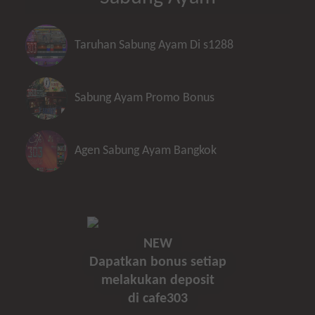
Taruhan Sabung Ayam Di s1288
Sabung Ayam Promo Bonus
Agen Sabung Ayam Bangkok
NEW
Dapatkan bonus setiap
melakukan deposit
di cafe303