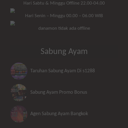
Hari Sabtu & Minggu Offline 22.00-04.00
Hari Senin – Minggu 00.00 – 06.00 WIB
danamon tidak ada offline
Sabung Ayam
Taruhan Sabung Ayam Di s1288
Sabung Ayam Promo Bonus
Agen Sabung Ayam Bangkok