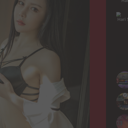
Har
Hari