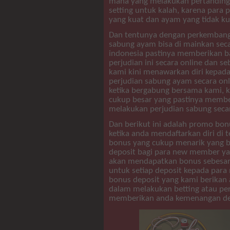
mana yang melakukan pertandinga
setting untuk kalah, karena para
yang kuat dan ayam yang tidak ku
Dan tentunya dengan perkembang
sabung ayam bisa di mainkan sec
indonesia pastinya memberikan 
perjudian ini secara online dan se
kami kini menawarkan diri kepa
perjudian sabung ayam secara on
ketika bergabung bersama kami,
cukup besar yang pastinya memb
melakukan perjudian sabung secar
Dan berikut ini adalah promo bo
ketika anda mendaftarkan diri d
bonus yang cukup menarik yang b
deposit bagi para new member ya
akan mendapatkan bonus sebesar
untuk setiap deposit kepada para
bonus deposit yang kami berika
dalam melakukan betting atau per
memberikan anda kemenangan den