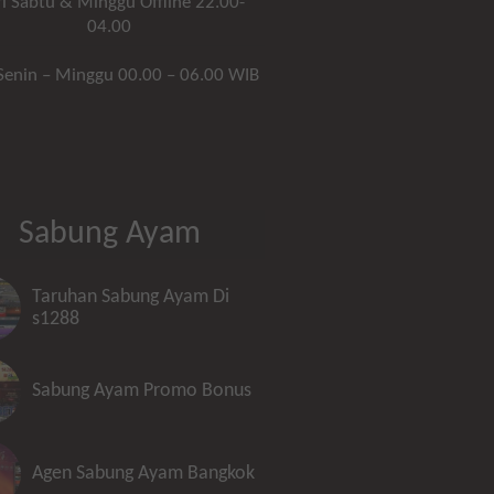
i Sabtu & Minggu Offline 22.00-
04.00
 Senin – Minggu 00.00 – 06.00 WIB
Sabung Ayam
Taruhan Sabung Ayam Di
s1288
Sabung Ayam Promo Bonus
Agen Sabung Ayam Bangkok