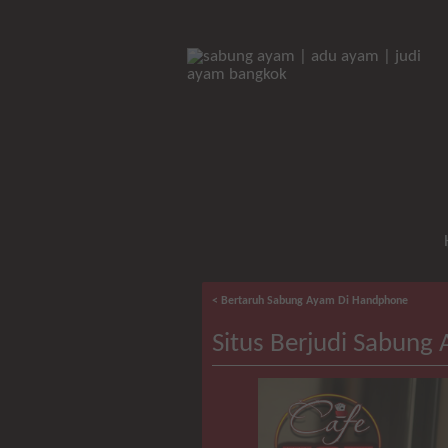
<
Bertaruh Sabung Ayam Di Handphone
Situs Berjudi Sabung