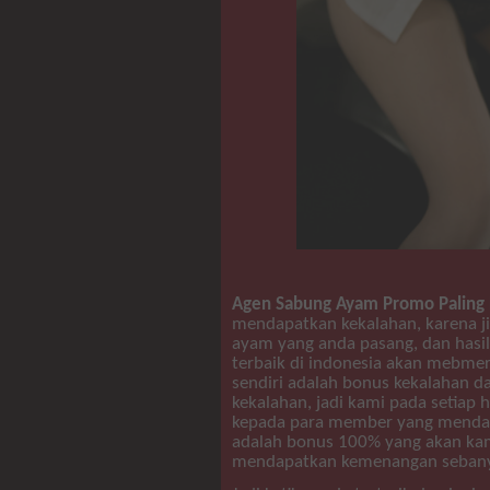
Agen Sabung Ayam Promo Paling 
mendapatkan kekalahan, karena 
ayam yang anda pasang, dan hasil
terbaik di indonesia akan mebmer
sendiri adalah bonus kekalahan 
kekalahan, jadi kami pada setiap
kepada para member yang mendap
adalah bonus 100% yang akan kam
mendapatkan kemenangan sebanyak