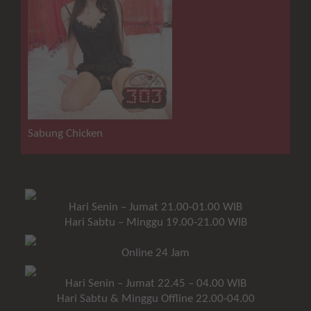
Sabung Chicken
Hari Senin – Jumat 21.00-01.00 WIB
Hari Sabtu – Minggu 19.00-21.00 WIB
Online 24 Jam
Hari Senin – Jumat 22.45 – 04.00 WIB
Hari Sabtu & Minggu Offline 22.00-04.00