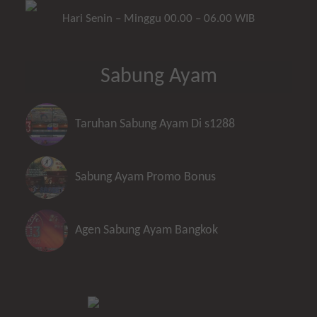
Hari Senin – Minggu 00.00 – 06.00 WIB
Sabung Ayam
Taruhan Sabung Ayam Di s1288
Sabung Ayam Promo Bonus
Agen Sabung Ayam Bangkok