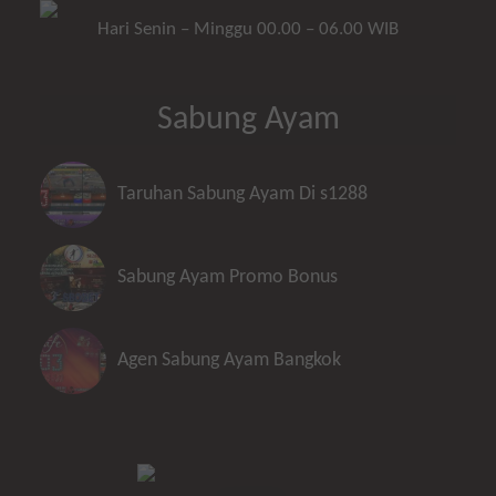
Hari Senin – Minggu 00.00 – 06.00 WIB
Sabung Ayam
Taruhan Sabung Ayam Di s1288
Sabung Ayam Promo Bonus
Agen Sabung Ayam Bangkok