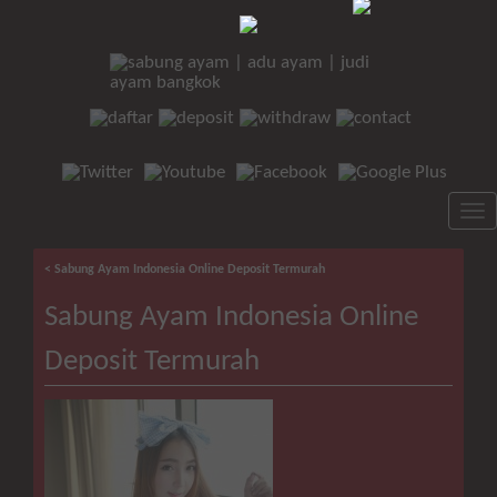
Tog
nav
<
Sabung Ayam Indonesia Online Deposit Termurah
Sabung Ayam Indonesia Online
Deposit Termurah