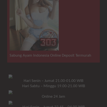
Sabung Ayam Indonesia Online Deposit Termurah
Hari Senin – Jumat 21.00-01.00 WIB
Hari Sabtu – Minggu 19.00-21.00 WIB
Online 24 Jam