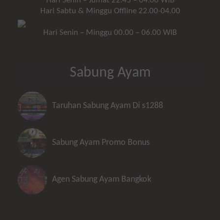
Hari Senin – Jumat 22.45 – 04.00 WIB
Hari Sabtu & Minggu Offline 22.00-04.00
Hari Senin – Minggu 00.00 – 06.00 WIB
Sabung Ayam
Taruhan Sabung Ayam Di s1288
Sabung Ayam Promo Bonus
Agen Sabung Ayam Bangkok