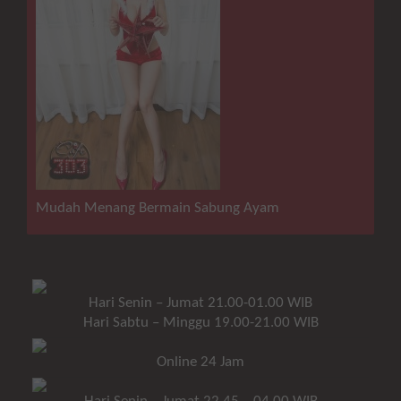
Mudah Menang Bermain Sabung Ayam
Hari Senin – Jumat 21.00-01.00 WIB
Hari Sabtu – Minggu 19.00-21.00 WIB
Online 24 Jam