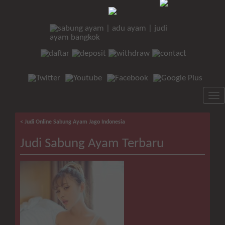
Tog
nav
<
Judi Online Sabung Ayam Jago Indonesia
Judi Sabung Ayam Terbaru