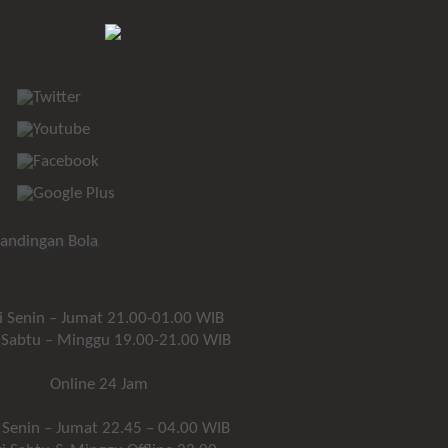
tandingan Bola
i Senin – Jumat 21.00-01.00 WIB
 Sabtu – Minggu 19.00-21.00 WIB
Online 24 Jam
 Senin – Jumat 22.45 – 04.00 WIB