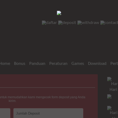
Home
Bonus
Panduan
Peraturan
Games
Download
Per
Har
Hari
Hari