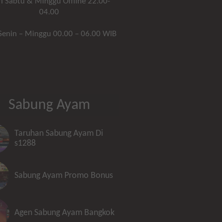
i Sabtu & Minggu Offline 22.00-
04.00
 Senin – Minggu 00.00 – 06.00 WIB
Sabung Ayam
Taruhan Sabung Ayam Di
s1288
Sabung Ayam Promo Bonus
Agen Sabung Ayam Bangkok