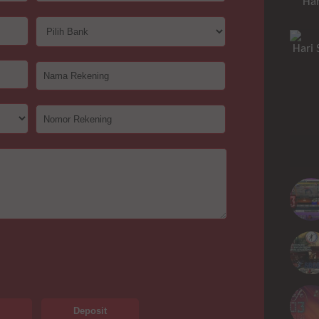
Har
Hari