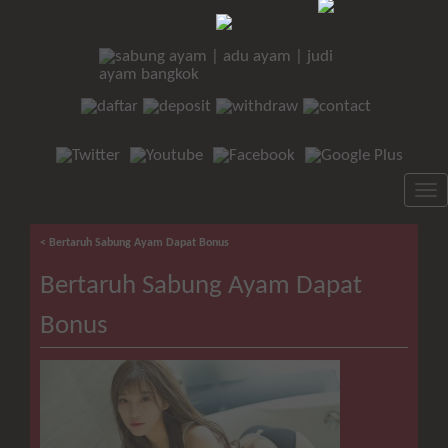
Tog
nav
<
Bertaruh Sabung Ayam Dapat Bonus
Bertaruh Sabung Ayam Dapat
Bonus