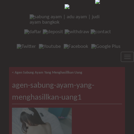
Tog
nav
<
Agen Sabung Ayam Yang Menghasillkan Uang
agen-sabung-ayam-yang-
menghasillkan-uang1