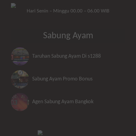
Hari Senin – Minggu 00.00 – 06.00 WIB
Sabung Ayam
Taruhan Sabung Ayam Di s1288
Sabung Ayam Promo Bonus
Agen Sabung Ayam Bangkok