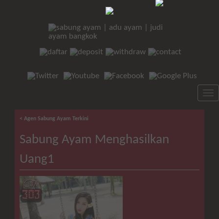
Tog
nav
<
Agen Sabung Ayam Terkini
Sabung Ayam Menghasilkan
Uang1